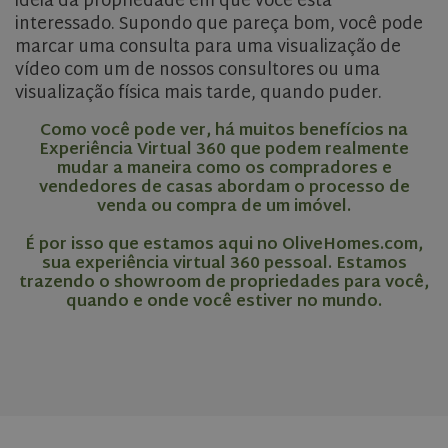
ideia da propriedade em que você está
interessado. Supondo que pareça bom, você pode
Name
Name
Provider
Provider
Provider
/
/
Domain
/
Domain
Expiration
Expiration
Name
Expiration
Description
Domain
marcar uma consulta para uma visualização de
_cfuvid
__Secure-YNID
.youtube.com
.elfsight.com
5 months
Session
Provider
/
Name
Expiration
Descriptio
vídeo com um de nossos consultores ou uma
4 weeks
_gid
1 day
This cookie
Google LLC
Domain
is set by
.olivehomes.com
visualização física mais tarde, quando puder.
__Secure-
.youtube.com
5 months
Google
VISITOR_INFO1_LIVE
5 months
This cookie
Google LLC
ROLLOUT_TOKEN
4 weeks
Analytics. It
4 weeks
set by
.youtube.com
stores and
Como você pode ver, há muitos benefícios na
Youtube t
RoomSketcherVisitor
account.roomsketcher.com
update a
2 months
keep track
Experiência Virtual 360 que podem realmente
unique
4 weeks
user
mudar a maneira como os compradores e
value for
preference
each page
vendedores de casas abordam o processo de
for Youtu
visited and
videos
venda ou compra de um imóvel.
is used to
embedded
count and
sites;it can
track
É por isso que estamos aqui no OliveHomes.com,
also
pageviews.
determine
sua experiência virtual 360 pessoal. Estamos
whether t
trazendo o showroom de propriedades para você,
_gat_UA-
.olivehomes.com
1 minute
This is a
website vis
204603934-1
pattern
is using th
quando e onde você estiver no mundo.
elfsight_viewed_recently
Elfsight
13
type cookie
new or ol
core.service.elfsight.com
seconds
set by
version of
Google
Youtube
Analytics,
interface.
where the
pattern
test_cookie
15
This cookie
Google LLC
element on
minutes
set by
.doubleclick.net
the name
DoubleCli
contains
(which is
the unique
owned by
identity