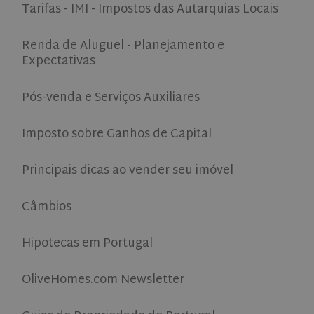
informati
Tarifas - IMI - Impostos das Autarquias Locais
more
about ho
commonly
the end us
used
uses the
analytics
Renda de Aluguel - Planejamento e
website a
service.
any
Expectativas
This cookie
advertisin
is used to
that the e
distinguish
user may 
unique
seen befor
Pós-venda e Serviços Auxiliares
users by
visiting th
assigning a
said websi
randomly
generated
Imposto sobre Ganhos de Capital
number as
a client
identifier. It
Principais dicas ao vender seu imóvel
is included
in each
page
request in
Câmbios
a site and
used to
calculate
visitor,
Hipotecas em Portugal
session
and
campaign
data for
OliveHomes.com Newsletter
the sites
analytics
reports.