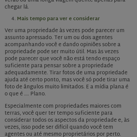
verão ou uma longa viagem quente apenas para
chegar lá.
Mais tempo para ver e considerar
Ver uma propriedade às vezes pode parecer um
assunto apressado. Ter um ou dois agentes
acompanhando você e dando opiniões sobre a
rsa
.roomsketcher.com
Session
propriedade pode ser muito útil. Mas às vezes
Google
pode parecer que você não está tendo espaço
Privacy Policy
suficiente para pensar sobre a propriedade
adequadamente. Tirar fotos de uma propriedade
ajuda até certo ponto, mas você só pode tirar uma
foto de ângulos muito limitados. E a mídia plana é
VISITOR_PRIVACY_METADATA
5 months
YouTube
4 weeks
.youtube.com
o que é .... Plano.
Especialmente com propriedades maiores com
terras, você quer ter tempo suficiente para
considerar todos os aspectos da propriedade e, às
vezes, isso pode ser difícil quando você tem
agentes ou até mesmo proprietários por perto.