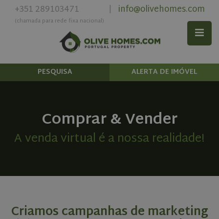
+351 289103471
info@olivehomes.com
|
(chamada para rede fixa nacional)
PESQUISA
ALERTA DE IMÓVEL
Comprar & Vender
A venda virtual é a nossa realidade!
Criamos campanhas de marketing