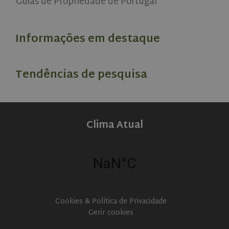
Guias de Propriedade de Portugal
_ga_0MVLTES74T
.olivehomes.com
1 year 1
This cookie
month
is used by
Google
Analytics to
Informações em destaque
persist
session
state.
Tendências de pesquisa
Clima Atual
Cookies & Política de Privacidade
Gerir cookies