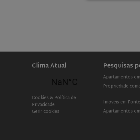
Strictly necessary c
used properly without
Name
ASP.NET_SessionId
rsa
Clima Atual
Pesquisas p
VISITOR_PRIVACY_
Apartamentos em
Propriedade come
Cookies & Política de
CookieScriptConse
Imóveis em Fonte
Privacidade
Apartamentos em
Gerir cookies
Name
Name
Name
Name