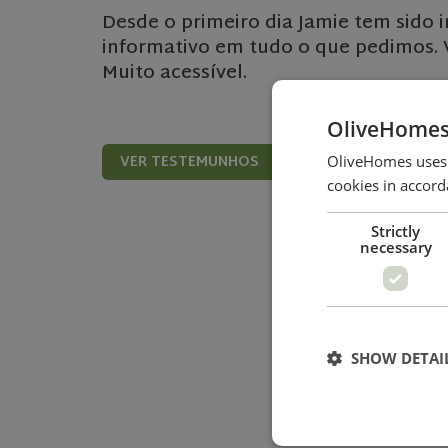
Desde o primeiro dia Jamie tem sido 
informativo em tudo o que pedimos. 
Muito acessível.
OliveHomes
VER TESTEMUNHOS
OliveHomes uses c
cookies in accord
Strictly
necessary
SHOW DETAI