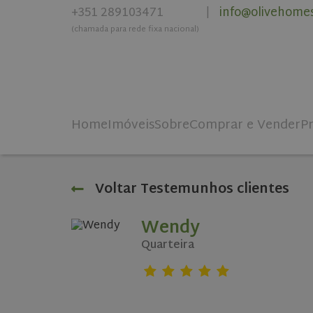
+351 289103471
info@olivehome
|
(chamada para rede fixa nacional)
Home
Imóveis
Sobre
Comprar e Vender
P
Voltar Testemunhos clientes
Wendy
Quarteira