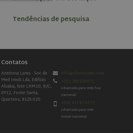
d
e website cannot be
Tendências de pesquisa
cookie, used by
 based technologies.
mised user session
rformance
Contatos
es on the website.
er's consent and
Azeitona Lares - Soc de
info@olivehomes.com
 with the site. It
nt regarding various
Med Imob Lda, Edifício
+351 289103471
ing that their
Alsakia, lote LHM10, R/C,
sessions.
(chamada para rede fixa
EP12, Fonte Santa,
nacional)
t.com service to
Quarteira, 8125-020
ferences. It is
+351 917474777
ookie banner to
(chamada para rede
móvel nacional)
Description