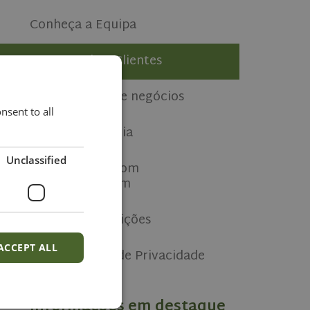
Conheça a Equipa
Testemunhos Clientes
Depoimentos de negócios
sent to all
Notícias da Mídia
Unclassified
Uma carreira com
OliveHomes.com
Termos e Condições
ACCEPT ALL
Nossa Política de Privacidade
Informações em destaque