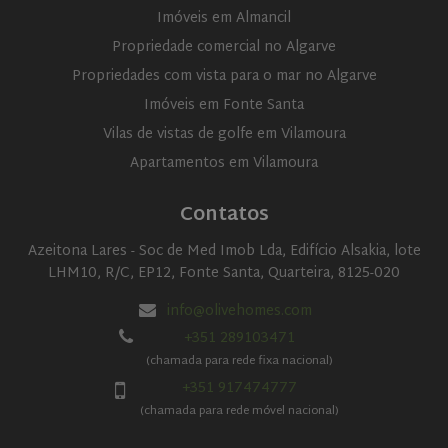
Imóveis em Almancil
Propriedade comercial no Algarve
Propriedades com vista para o mar no Algarve
Imóveis em Fonte Santa
Vilas de vistas de golfe em Vilamoura
Apartamentos em Vilamoura
Contatos
Name
Name
Provider
Provider
Provider
/
/
Domain
/
Domain
Expiration
Expiration
Name
Expiration
Description
Domain
_cfuvid
__Secure-YNID
.youtube.com
.elfsight.com
5 months
Session
Provider
/
Azeitona Lares - Soc de Med Imob Lda, Edifício Alsakia, lote
Name
Expiration
Descriptio
4 weeks
_gid
1 day
This cookie
Google LLC
Domain
is set by
LHM10, R/C, EP12, Fonte Santa, Quarteira, 8125-020
.olivehomes.com
__Secure-
.youtube.com
5 months
Google
VISITOR_INFO1_LIVE
5 months
This cookie
Google LLC
ROLLOUT_TOKEN
4 weeks
Analytics. It
4 weeks
set by
.youtube.com
info@olivehomes.com
stores and
Youtube t
RoomSketcherVisitor
account.roomsketcher.com
update a
2 months
keep track
+351 289103471
unique
4 weeks
user
value for
preference
(chamada para rede fixa nacional)
each page
for Youtu
visited and
+351 917474777
videos
is used to
embedded
count and
(chamada para rede móvel nacional)
sites;it can
track
also
pageviews.
determine