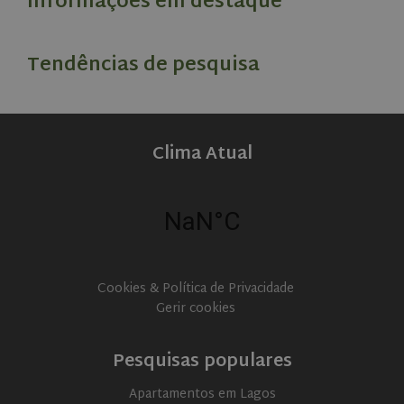
Informações em destaque
VISITOR_PRIVACY_METADATA
5 months
YouTube
4 weeks
.youtube.com
Tendências de pesquisa
Clima Atual
Cookies & Política de Privacidade
Gerir cookies
CookieScriptConsent
1 month
CookieScript
www.olivehomes.com
Pesquisas populares
Apartamentos em Lagos